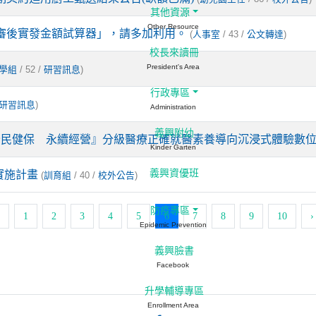
其他資源
Other Resource
審後實發金額試算器」，請多加利用。
(
/ 43 /
)
人事室
公文轉達
校長來讀冊
President's Area
/ 52 /
)
學組
研習訊息
行政專區
)
研習訊息
Administration
義興附幼
『全民健保 永續經營』分級醫療正確就醫素養導向沉浸式體驗數
Kinder Garten
義興資優班
實施計畫
(
/ 40 /
)
訓育組
校外公告
防疫專區
(current)
1
2
3
4
5
6
7
8
9
10
›
Epidemic Prevention
義興臉書
Facebook
升學輔導專區
Enrollment Area