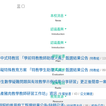
三
本校消息
News
認識義興
Introduction
認識義興
Introduction
課程計畫
集中式特教班 「學前特教教師助理人員」甄選結果公告
(
/ 11
特教組
Plan
障礙特殊教育方案 「特教學生助理人員」甄選結果公告
評鑑園地
(
/ 89
特教組
Evaluation
學生數學疑難問題與有效教學示例成果分享研習」更正後簡章一
義興電台
Radio
國產豬肉教學教師研習工作坊」資訊
(
/ 43 /
)
午餐秘書
公文轉達
教育資源
Resource
期契約進用廚工甄選結果公告(缺額已滿)
(
/ 86 /
)
幼兒園主任
校外公告