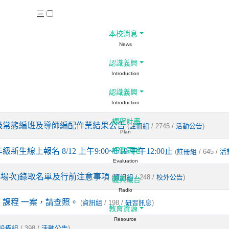
三
本校消息
News
認識義興
Introduction
認識義興
Introduction
課程計畫
級常態編班及導師編配作業結果公告
(
/ 2745 /
)
註冊組
活動公告
Plan
上報名 8/12 上午9:00~8/19 中午12:00止
評鑑園地
(
/ 645 /
註冊組
活
Evaluation
興國小場次)錄取名單及行前注意事項
(
/ 248 /
)
資訊組
校外公告
義興電台
Radio
」課程 一案，請查照。
(
/ 198 /
)
資訊組
研習訊息
教育資源
Resource
/ 398 /
)
設備組
活動公告