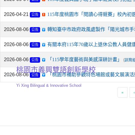
2026-04-21
115年度桃園市「閱讀心得競賽」校內初
公告
2026-08-06
轉知臺中市政府政風處製作「陽光城市手
公告
2026-08-06
有關本府115年70歲以上退休公教人員
公告
2026-08-06
「115學年度藝術與美感深耕計畫」
(
訓育
公告
桃園市義興雙語創新學校
2026-08-06
「桃園市補助參觀特色場館或藝文展演活
公告
Yi Xing Bilingual & Innovative School
«
‹