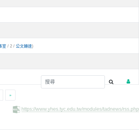
/ 2 /
)
事室
公文轉達
»
https://www.yhes.tyc.edu.tw/modules/tadnews/rss.php