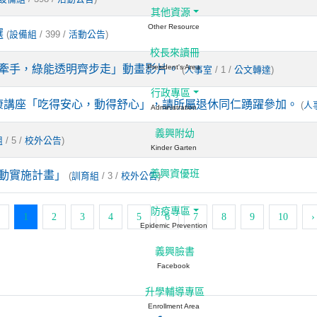
其他資源
Other Resource
選
(
/ 399 /
)
設備組
活動公告
校長來讀冊
牽手，綠能透明齊步走」動畫影片。
President's Area
(
/ 1 /
)
人事室
公文轉達
行政專區
健康講座「吃得安心，動得舒心」，請所屬退休同仁踴躍參加。
(
人
Administration
義興附幼
/ 5 /
)
組
校外公告
Kinder Garten
義興資優班
動實施計畫」
(
/ 3 /
)
訓育組
校外公告
防疫專區
(current)
1
2
3
4
5
6
7
8
9
10
›
Epidemic Prevention
義興臉書
Facebook
升學輔導專區
Enrollment Area