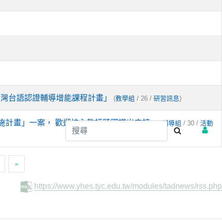
臺灣台語認證輔導增能課程計畫」
(
/ 26 /
)
教學組
研習訊息
施計畫」一案， 歡迎校內教師踴躍提出申請。
(
/ 30 /
輔導組
活動
»
https://www.yhes.tyc.edu.tw/modules/tadnews/rss.php