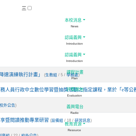
三
本校消息
News
認識義興
Introduction
認識義興
Introduction
課程計畫
路降速演練執行計畫」
(
/ 5 /
)
生教組
學務處
Plan
公務人員行政中立數位學習暨抽獎活動之指定課程，業於「e等公
評鑑園地
Evaluation
)
校外公告
義興電台
Radio
分享暨閱讀推動專業研習
(
/ 18 /
)
設備組
研習訊息
教育資源
Resource
/ 22 /
)
訓育組
校外公告