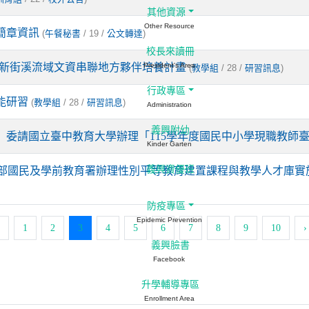
其他資源
Other Resource
簡章資訊
(
/ 19 /
)
午餐秘書
公文轉達
校長來讀冊
-新街溪流域文資串聯地方夥伴培養計畫
President's Area
(
/ 28 /
)
教學組
研習訊息
行政專區
能研習
(
/ 28 /
)
教學組
研習訊息
Administration
義興附幼
）委請國立臺中教育大學辦理「115學年度國民中小學現職教師
Kinder Garten
義興資優班
育部國民及學前教育署辦理性別平等教育建置課程與教學人才庫實
防疫專區
Epidemic Prevention
(current)
1
2
3
4
5
6
7
8
9
10
›
義興臉書
Facebook
升學輔導專區
Enrollment Area