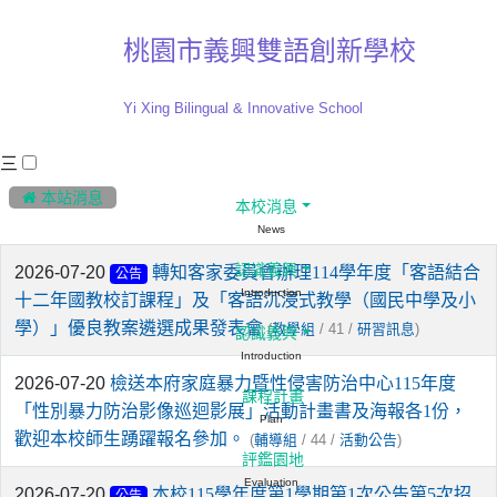
桃園市義興雙語創新學校
Yi Xing Bilingual & Innovative School
三
:::
 本站消息
本校消息
News
認識義興
2026-07-20
轉知客家委員會辦理114學年度「客語結合
公告
Introduction
十二年國教校訂課程」及「客語沉浸式教學（國民中學及小
學）」優良教案遴選成果發表會
(
/ 41 /
)
教學組
研習訊息
認識義興
Introduction
2026-07-20
檢送本府家庭暴力暨性侵害防治中心115年度
課程計畫
「性別暴力防治影像巡迴影展」活動計畫書及海報各1份，
Plan
歡迎本校師生踴躍報名參加。
(
/ 44 /
)
輔導組
活動公告
評鑑園地
Evaluation
2026-07-20
本校115學年度第1學期第1次公告第5次招
公告