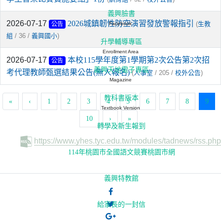
義興臉書
2026-07-17
2026城鎮韌性防空演習發放警報指引
(
Facebook
生教
公告
/ 36 /
)
組
義興國小
升學輔導專區
Enrollment Area
2026-07-17
本校115學年度第1學期第2次公告第2次招
公告
義興天地電子專區
考代理教師甄選結果公告(無人報名)
(
/ 205 /
)
人事室
校外公告
Magazine
教科書版本
(cur
«
‹
1
2
3
4
5
6
7
8
9
Textbook Version
10
›
»
轉學及新生報到
https://www.yhes.tyc.edu.tw/modules/tadnews/rss.php
114年桃園市全國語文競賽桃園市網
義興特教館
給家長的一封信