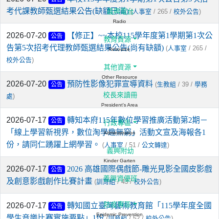
考代課教師甄選結果公告(缺額已滿)
義興電台
(
/ 265 /
)
人事室
校外公告
Radio
2026-07-20
【修正】~~本校115學年度第1學期第1次公
公告
教育資源
告第5次招考代理教師甄選結果公告(尚有缺額)
(
/ 265 /
人事室
Resource
)
校外公告
其他資源
Other Resource
2026-07-20
預防性影像犯罪宣導資料
(
/ 39 /
生教組
學務
公告
校長來讀冊
)
處
President's Area
2026-07-17
轉知本府115年數位學習推廣活動第2期－
公告
行政專區
「線上學習新視界，數位淘學趣無窮」活動文宣及海報各1
Administration
份，請同仁踴躍上網學習。
(
/ 51 /
)
人事室
公文轉達
義興附幼
Kinder Garten
2026-07-17
2026 高雄國際偶戲節-雕光見影全國皮影戲
公告
義興資優班
及創意影戲創作比賽計畫
(
/ 43 /
)
訓育組
校外公告
防疫專區
2026-07-17
轉知國立臺灣藝術教育館「115學年度全國
公告
Epidemic Prevention
學生音樂比賽實施要點」1份
(
/ 52 /
)
訓育組
校外公告